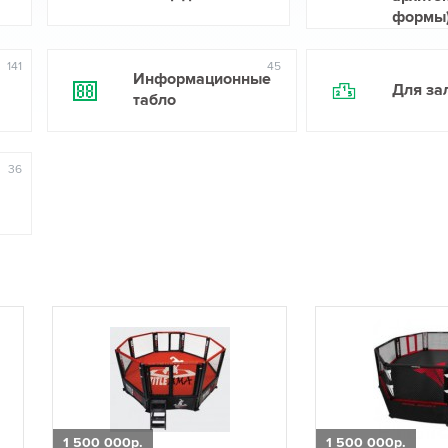
формы
141
45
Информационные
Для за
табло
36
1 500 000р.
1 500 000р.