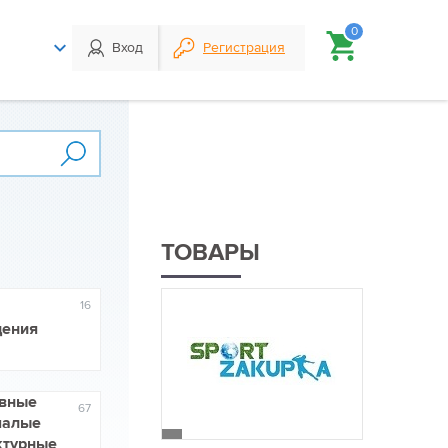
0
Вход
Регистрация
ТОВАРЫ
16
дения
вные
67
малые
ктурные