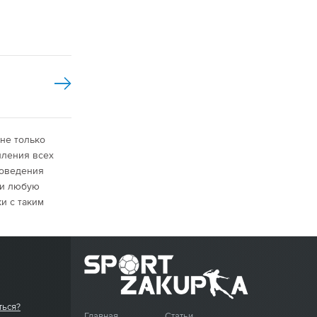
 не только
пления всех
роведения
ки любую
и с таким
ться?
Главная
Статьи