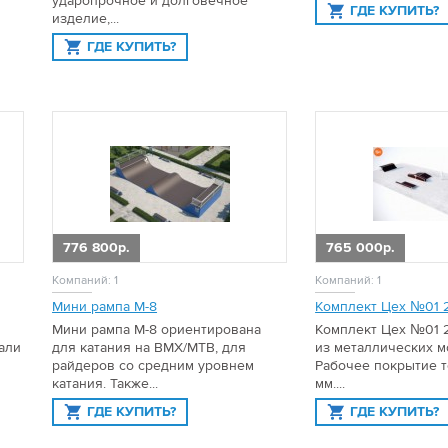
ударопрочное и долговечное
ГДЕ КУПИТЬ?
изделие,...
ГДЕ КУПИТЬ?
776 800р.
765 000р.
Компаний: 1
Компаний: 1
Мини рампа М-8
Комплект Цех №01 
Мини рампа М-8 ориентирована
Комплект Цех №01 2
али
для катания на BMX/MTB, для
из металлических м
райдеров со средним уровнем
Рабочее покрытие 
катания. Также...
мм....
ГДЕ КУПИТЬ?
ГДЕ КУПИТЬ?