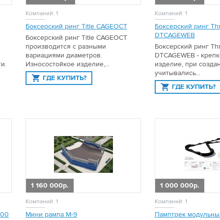
Компаний: 1
Компаний: 1
Боксерский ринг Title CAGEOCT
Боксерский ринг T
DTCAGEWEB
Боксерский ринг Title CAGEOCT
производится с разными
Боксерский ринг T
вариациями диаметров.
DTCAGEWEB - крепк
и.
Износостойкое изделие,...
изделие, при созда
учитывались...
ГДЕ КУПИТЬ?
ГДЕ КУПИТЬ?
1 160 000р.
1 000 000р.
Компаний: 1
Компаний: 1
600
Мини рампа М-9
Памптрек модульны