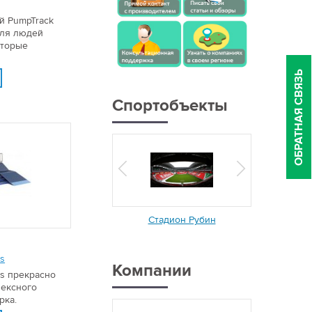
й PumpTrack
для людей
оторые
ОБРАТНАЯ СВЯЗЬ
Спортобъекты
Стадион Рубин
rs
Компании
irs прекрасно
лексного
рка.