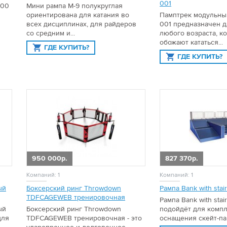
001
600
Мини рампа М-9 полукруглая
ориентирована для катания во
Памптрек модульны
всех дисциплинах, для райдеров
001 предназначен 
со средним и...
любого возраста, к
обожают кататься...
ГДЕ КУПИТЬ?
ГДЕ КУПИТЬ?
950 000р.
827 370р.
Компаний: 1
Компаний: 1
ый
Боксерский ринг Throwdown
Рампа Bank with stai
TDFCAGEWEB тренировочная
Рампа Bank with sta
ый
Боксерский ринг Throwdown
подойдёт для комп
для
TDFCAGEWEB тренировочная - это
оснащения скейт-па