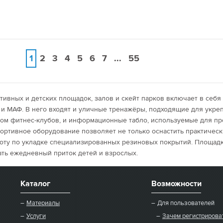
1
2
3
4
5
6
7
...
55
тивных и детских площадок, залов и скейт парков включает в себя
 и МАФ. В него входят и уличные тренажёры, подходящие для укре
том фитнес-клубов, и информационные табло, используемые для п
портивное оборудование позволяет не только оснастить практичес
боту по укладке специализированных резиновых покрытий. Площадк
ать ежедневный приток детей и взрослых.
Каталог
Возможности
Материалы
Для пользователей
Услуги
Зачем регистрирова