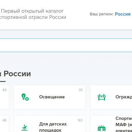
Первый открытый каталог
Ваш регион:
спортивной отрасли России
 России
49
35
Освещение
Ограж
Спорти
48
143
Для детских
МАФ (
площадок
архите