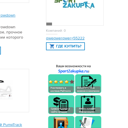
hrowdown
hrowdown
Компаний: 0
ое, прочное
нии которого
qweqwerqwer+55222
ГДЕ КУПИТЬ?
й PumpTrack