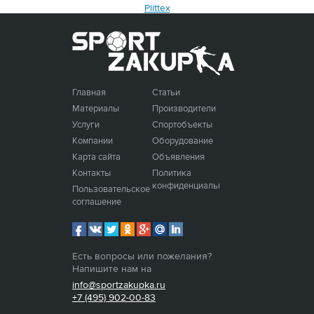
Plittex
0
0
0
0
0
0
0
0
0
0
0
0
0
0
0
0
0
0
0
0
0
0
0
0
0
2
1
1
1
1
Главная
Статьи
Материалы
Производители
Услуги
Спортобъекты
Компании
Оборудование
Карта сайта
Объявления
Контакты
Политика
конфиденциальности
Пользовательское
соглашение
Есть вопросы или пожелания?
Напишите нам на
info@sportzakupka.ru
+7 (495) 902-00-83