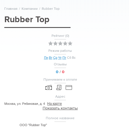
Главная
/
Компании
/
Rubber Top
Rubber Top
Рейтинг (
0
)
Режим работы
Пн
Вт
Ср
Чт
Пт
Сб
Вс
Отзывы
0
/
0
Принимаем к оплате
Адрес
На карте
Москва, ул. Рябиновая, д. 4
Показать контакты
Полное название
ООО "Rubber Top"